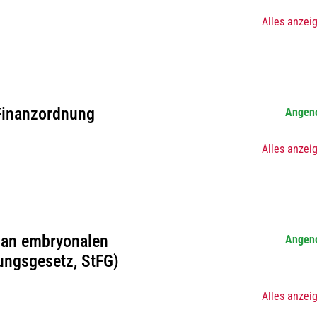
Alles anzei
Finanzordnung
Angen
Alles anzei
 an embryonalen
Angen
ngsgesetz, StFG)
Alles anzei