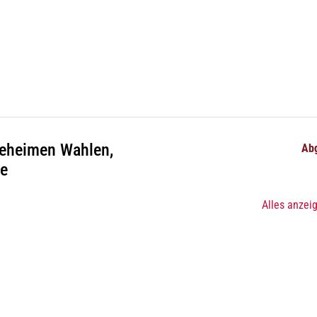
geheimen Wahlen,
Ab
te
Alles anzei