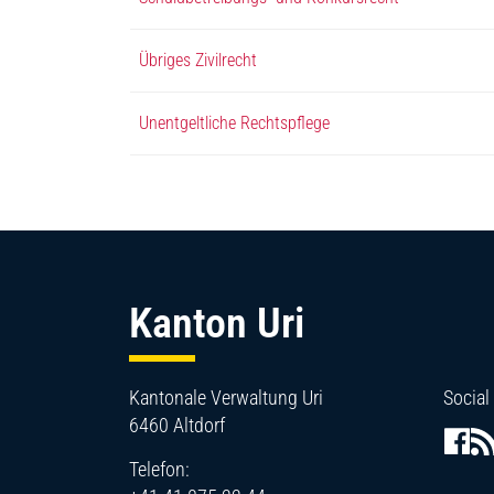
Übriges Zivilrecht
Unentgeltliche Rechtspflege
Fussbereich
Kanton Uri
Kantonale Verwaltung Uri
Social
6460 Altdorf
Telefon: