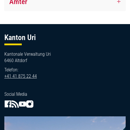
Ämter
Fussbereich
Kanton Uri
Kantonale Verwaltung Uri
6460 Altdorf
Telefon:
+41 41 875 22 44
Social Media