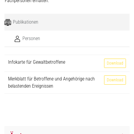
Fachpersonen erhalten.
Publikationen
Personen
Name
Download
Infokarte für Gewaltbetroffene
Infokarte für Gew
Download
Merkblatt für Betroffene und Angehörige nach
Merkblatt für Be
Download
belastenden Ereignissen