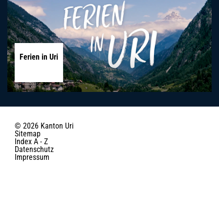
Ferien in Uri
© 2026 Kanton Uri
Toolbar
Sitemap
Index A - Z
Datenschutz
Impressum