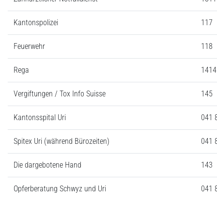
Kantonspolizei
117
Feuerwehr
118
Rega
1414
Vergiftungen / Tox Info Suisse
145
Kantonsspital Uri
041 
Spitex Uri (während Bürozeiten)
041 
Die dargebotene Hand
143
Opferberatung Schwyz und Uri
041 