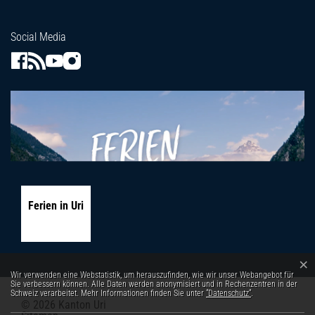
Social Media
Ferien in Uri
×
Webstatistik
Wir verwenden eine Webstatistik, um herauszufinden, wie wir unser Webangebot für
Sie verbessern können. Alle Daten werden anonymisiert und in Rechenzentren in der
Schweiz verarbeitet. Mehr Informationen finden Sie unter
“Datenschutz“
.
© 2026 Kanton Uri
Toolbar