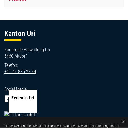
Fussbereich
Kanton Uri
Kantonale Verwaltung Uri
6460 Altdorf
Telefon:
+41 41 875 22 44
Social Media
Ferien in Uri
×
Webstatistik
Wir verwenden eine Webstatistik, um herauszufinden, wie wir unser Webangebot für