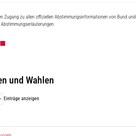
ilen Zugang zu allen offiziellen Abstimmungsinformationen von Bund und
ie Abstimmungserläuterungen.
m neuen Fenster geöffnet.
Externer Link wird in einem neuen Fenster geöffnet.
n und Wahlen
Einträge anzeigen
mungen