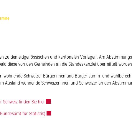
(ausgewählt)
rmine
ften zu den eidgenössischen und kantonalen Vorlagen. Am Abstimmung
ald diese von den Gemeinden an die Standeskanzlei übermittelt worden
ri wohnende Schweizer Bürgerinnen und Bürger stimm- und wahlberechti
h im Ausland wohnende Schweizerinnen und Schweizer an den Abstimm
Externer Link wird in einem neuen Fenster geöff
 Schweiz finden Sie hier
.
Externer Link wird in einem neuen Fenster geöf
undesamt für Statistik)