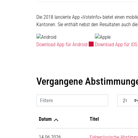
Die 2018 lancierte App «VoteInfo» bietet einen mob
Kantonen. Sie enthält nebst den Resultaten auch d
Externer Link wird in eine
Download App für Android
Download App für iOS
Vergangene Abstimmunge
Filtern
Datum
Titel
14.06.2026
Eidgenössische Abstim