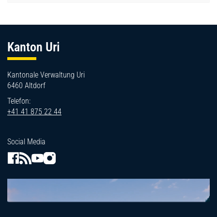
Fussbereich
Kanton Uri
Kantonale Verwaltung Uri
6460 Altdorf
Telefon:
+41 41 875 22 44
Social Media