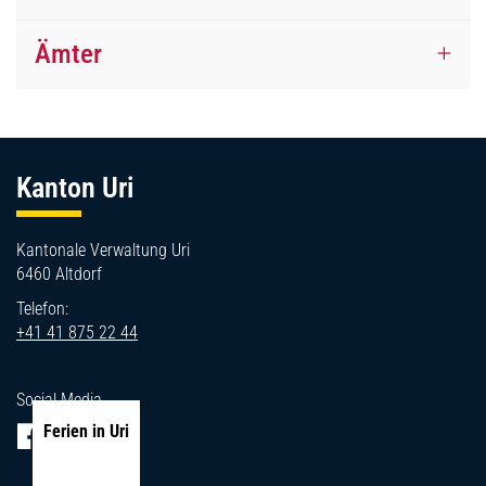
Ämter
Fussbereich
Kanton Uri
Kantonale Verwaltung Uri
6460 Altdorf
Telefon:
+41 41 875 22 44
Social Media
Ferien in Uri