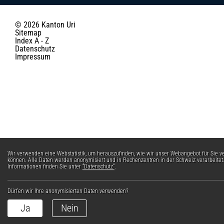
© 2026 Kanton Uri
Toolbar
Sitemap
Index A - Z
Datenschutz
Impressum
Webstatistik
Wir verwenden eine Webstatistik, um herauszufinden, wie wir unser Webangebot für Sie v
können. Alle Daten werden anonymisiert und in Rechenzentren in der Schweiz verarbeitet
Informationen finden Sie unter
“Datenschutz“
.
Dürfen wir Ihre anonymisierten Daten verwenden?
Ja
Nein