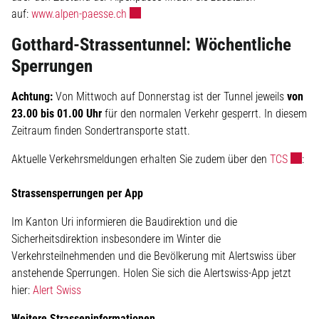
Externer Link wird in einem neuen Fenster g
auf:
www.alpen-paesse.ch
Gotthard-Strassentunnel: Wöchentliche
Sperrungen
Achtung:
Von Mittwoch auf Donnerstag ist der Tunnel jeweils
von
23.00 bis 01.00 Uhr
für den normalen Verkehr gesperrt. In diesem
Zeitraum finden Sondertransporte statt.
Externe
Aktuelle Verkehrsmeldungen erhalten Sie zudem über den
TCS
:
Strassensperrungen per App
Im Kanton Uri informieren die Baudirektion und die
Sicherheitsdirektion insbesondere im Winter die
Verkehrsteilnehmenden und die Bevölkerung mit Alertswiss über
anstehende Sperrungen. Holen Sie sich die Alertswiss-App jetzt
hier:
Alert Swiss
Weitere Strasseninformationen