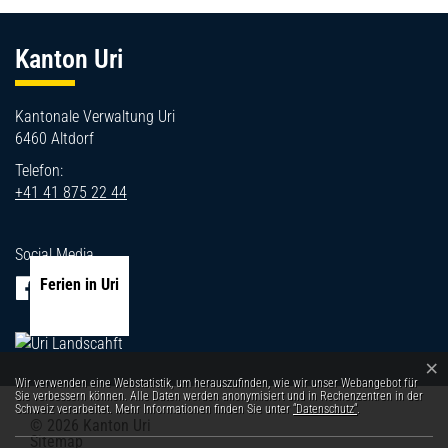
Fussbereich
Kanton Uri
Kantonale Verwaltung Uri
6460 Altdorf
Telefon:
+41 41 875 22 44
Social Media
Ferien in Uri
×
Webstatistik
Wir verwenden eine Webstatistik, um herauszufinden, wie wir unser Webangebot für
Sie verbessern können. Alle Daten werden anonymisiert und in Rechenzentren in der
Schweiz verarbeitet. Mehr Informationen finden Sie unter
“Datenschutz“
.
© 2026 Kanton Uri
Toolbar
Sitemap