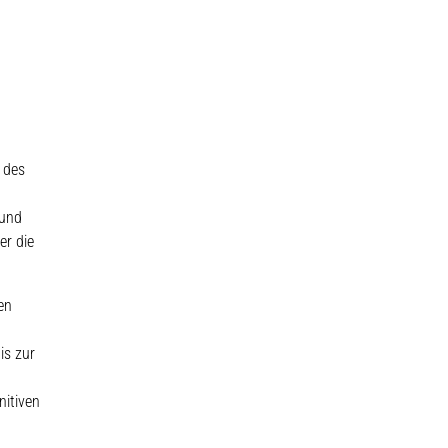
 des
 und
er die
en
is zur
nitiven