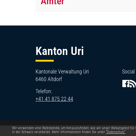
Ämter
Fussbereich
Kanton Uri
Kantonale Verwaltung Uri
Social
6460 Altdorf
Telefon:
+41 41 875 22 44
Webstatistik
Wir verwenden eine Webstatistik, um herauszufinden, wie wir unser Webangebot für
in der Schweiz verarbeitet. Mehr Informationen finden Sie unter
“Datenschutz“
.