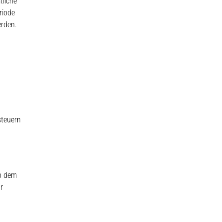
tliche
riode
erden.
steuern
ab dem
r