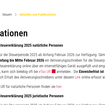
(ausgewählt)
Steuern
Aktuelles und Publikationen
kationen
Steuererklärung 2025 natürliche Personen
ink wird in einem neuen Fenster geöffnet.
ür die Steuerperiode 2025 ab Anfang Februar 2026 zur Verfügung. Sämt
nfang bis Mitte Februar 2026
ein Aktivierungsschreiben für die Steuerp
euererklärung online über ein internetfähiges Gerät ausgefüllt und eing
Externer Link wird in einem neuen Fe
 kann sich beliebig oft bei
eTax.UR
anmelden. Die
Einreichefrist ist
ch Erhalt des Aktivierungsschreibens unter diesem
Link
online erfasst w
.UR für natürliche Personen finden sie
hier
.
Steuererklärung 2025 juristische Personen