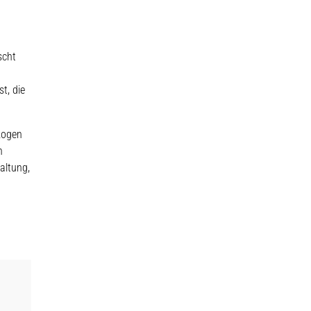
scht
t, die
zogen
n
altung,