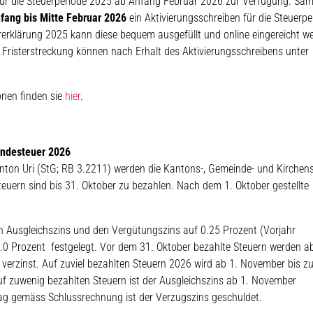
 für die Steuerperiode 2025 ab Anfang Februar 2026 zur Verfügung. Säm
fang bis Mitte Februar 2026
ein Aktivierungsschreiben für die Steuerpe
erklärung 2025 kann diese bequem ausgefüllt und online eingereicht w
Fristerstreckung können nach Erhalt des Aktivierungsschreibens unter
onen finden sie
hier
.
indesteuer 2026
nton Uri (StG; RB 3.2211) werden die Kantons-, Gemeinde- und Kirchen
teuern sind bis 31. Oktober zu bezahlen. Nach dem 1. Oktober gestellte
n Ausgleichszins und den Vergütungszins auf 0.25 Prozent (Vorjahr
4.0 Prozent festgelegt. Vor dem 31. Oktober bezahlte Steuern werden 
verzinst. Auf zuviel bezahlten Steuern 2026 wird ab 1. November bis zu
uf zuwenig bezahlten Steuern ist der Ausgleichszins ab 1. November
ag gemäss Schlussrechnung ist der Verzugszins geschuldet.