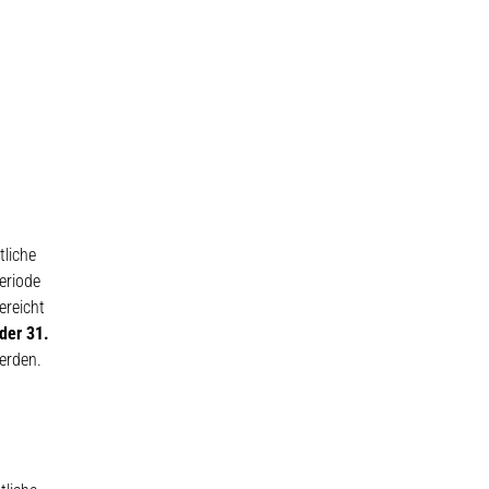
liche
eriode
ereicht
nster geöffnet.
 der 31.
erden.