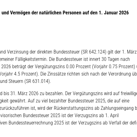
ink wird in einem neuen Fenster geöffnet.
 und Vermögen der natürlichen Personen auf den 1. Januar 2026
 und Verzinsung der direkten Bundessteuer (SR 642.124) gilt der 1. März
emeiner Fälligkeitstermin. Die Bundessteuer ist innert 30 Tagen nach
 2026 beträgt der Vergütungszins 0.00 Prozent (Vorjahr 0.75 Prozent)
orjahr 4.5 Prozent). Die Zinssätze richten sich nach der Verordnung üb
und Steuern (SR 631.014).
d bis 31. März 2026 zu bezahlen. Der Vergütungszins wird auf freiwillig
eit gewährt. Auf zu viel bezahlter Bundessteuer 2025, die auf eine
 zurückzuführen ist, wird der Rückerstattungszins ab Zahlungseingang b
isorischen Bundessteuer 2025 ist der Verzugszins ab 1. April
iven Bundessteuerrechnung 2025 ist der Verzugszins ab Verfall der defi