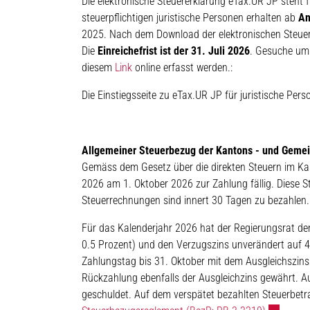
Die elektronische Steuererklärung eTax.UR JP steht
steuerpflichtigen juristische Personen erhalten ab
An
2025. Nach dem Download der elektronischen Steuer
Die
Einreichefrist ist der 31. Juli 2026
. Gesuche um 
diesem
Link
online erfasst werden.:
Die Einstiegsseite zu eTax.UR JP für juristische Pers
Allgemeiner Steuerbezug der Kantons - und Geme
Gemäss dem Gesetz über die direkten Steuern im Ka
2026 am 1. Oktober 2026 zur Zahlung fällig. Diese S
Steuerrechnungen sind innert 30 Tagen zu bezahlen.
Für das Kalenderjahr 2026 hat der Regierungsrat de
0.5 Prozent) und den Verzugszins unverändert auf 
Zahlungstag bis 31. Oktober mit dem Ausgleichszins 
Rückzahlung ebenfalls der Ausgleichzins gewährt. A
geschuldet. Auf dem verspätet bezahlten Steuerbetr