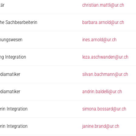
tär
christian.mattli@ur.ch
e Sachbearbeiterin
barbara.arnold@ur.ch
hnungswesen
ines.arnold@ur.ch
ung Integration
leza.aschwanden@ur.ch
diamatiker
silvan.bachmann@ur.ch
diamatiker
andrin.baldelli@ur.ch
in Integration
simona.bossard@ur.ch
in Integration
janine.brand@ur.ch