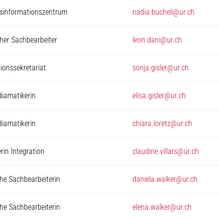
ufsinformationszentrum
nadia.bucheli@ur.ch
er Sachbearbeiter
leon.dani@ur.ch
tionssekretariat
sonja.gisler@ur.ch
iamatikerin
elisa.gisler@ur.ch
iamatikerin
chiara.loretz@ur.ch
in Integration
claudine.villars@ur.ch
e Sachbearbeiterin
daniela.walker@ur.ch
e Sachbearbeiterin
elena.walker@ur.ch