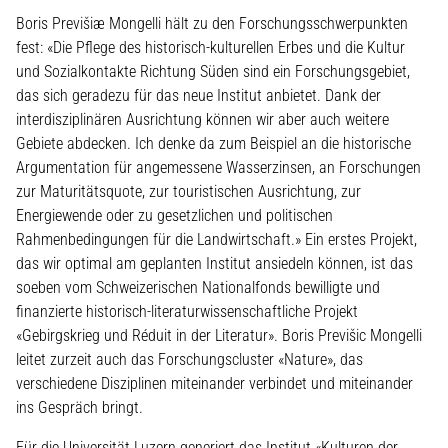
Boris Previšiæ Mongelli hält zu den Forschungsschwerpunkten
fest: «Die Pflege des historisch-kulturellen Erbes und die Kultur
und Sozialkontakte Richtung Süden sind ein Forschungsgebiet,
das sich geradezu für das neue Institut anbietet. Dank der
interdisziplinären Ausrichtung können wir aber auch weitere
Gebiete abdecken. Ich denke da zum Beispiel an die historische
Argumentation für angemessene Wasserzinsen, an Forschungen
zur Maturitätsquote, zur touristischen Ausrichtung, zur
Energiewende oder zu gesetzlichen und politischen
Rahmenbedingungen für die Landwirtschaft.» Ein erstes Projekt,
das wir optimal am geplanten Institut ansiedeln können, ist das
soeben vom Schweizerischen Nationalfonds bewilligte und
finanzierte historisch-literaturwissenschaftliche Projekt
«Gebirgskrieg und Réduit in der Literatur». Boris Previšic Mongelli
leitet zurzeit auch das Forschungscluster «Nature», das
verschiedene Disziplinen miteinander verbindet und miteinander
ins Gespräch bringt.
Für die Universität Luzern generiert das Institut «Kulturen der