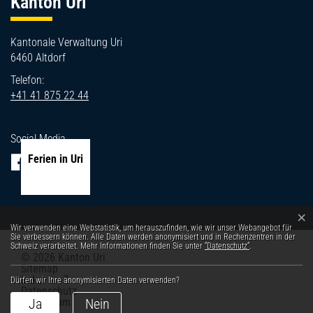
Kanton Uri
Kantonale Verwaltung Uri
6460 Altdorf
Telefon:
+41 41 875 22 44
Social Media
Ferien in Uri
×
Webstatistik
Wir verwenden eine Webstatistik, um herauszufinden, wie wir unser Webangebot für
Sie verbessern können. Alle Daten werden anonymisiert und in Rechenzentren in der
Schweiz verarbeitet. Mehr Informationen finden Sie unter
“Datenschutz“
.
© 2026 Kanton Uri
Toolbar
Sitemap
Index A - Z
Dürfen wir Ihre anonymisierten Daten verwenden?
Datenschutz
Impressum
Ja
Nein