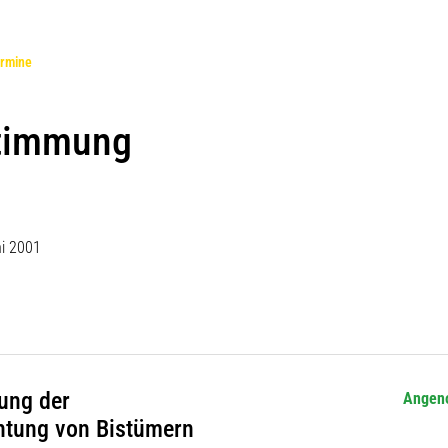
(ausgewählt)
rmine
stimmung
ni 2001
ung der
Angen
chtung von Bistümern