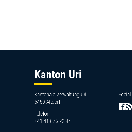
Fussbereich
Kanton Uri
Kantonale Verwaltung Uri
Social
6460 Altdorf
Telefon:
+41 41 875 22 44