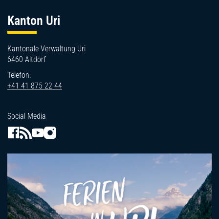
Fussbereich
Kanton Uri
Kantonale Verwaltung Uri
6460 Altdorf
Telefon:
+41 41 875 22 44
Social Media