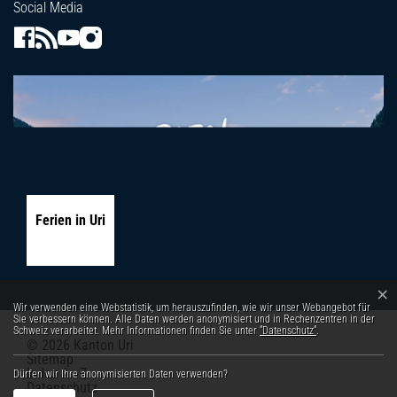
Social Media
Ferien in Uri
×
Webstatistik
Wir verwenden eine Webstatistik, um herauszufinden, wie wir unser Webangebot für
Sie verbessern können. Alle Daten werden anonymisiert und in Rechenzentren in der
Schweiz verarbeitet. Mehr Informationen finden Sie unter
“Datenschutz“
.
© 2026 Kanton Uri
Toolbar
Sitemap
Index A - Z
Dürfen wir Ihre anonymisierten Daten verwenden?
Datenschutz