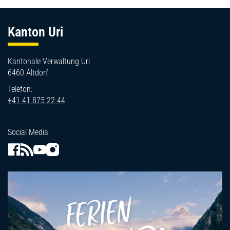
Fussbereich
Kanton Uri
Kantonale Verwaltung Uri
6460 Altdorf
Telefon:
+41 41 875 22 44
Social Media