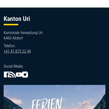
Fussbereich
Kanton Uri
Kantonale Verwaltung Uri
6460 Altdorf
Telefon:
+41 41 875 22 44
Social Media