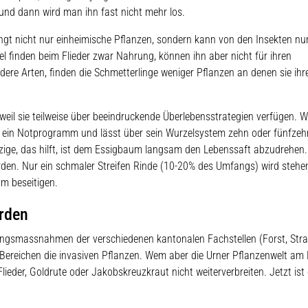
r und dann wird man ihn fast nicht mehr los.
drängt nicht nur einheimische Pflanzen, sondern kann von den Insekten nu
l finden beim Flieder zwar Nahrung, können ihn aber nicht für ihren
ere Arten, finden die Schmetterlinge weniger Pflanzen an denen sie ihre
eil sie teilweise über beeindruckende Überlebensstrategien verfügen. 
t er ein Notprogramm und lässt über sein Wurzelsystem zehn oder fünfze
ige, das hilft, ist dem Essigbaum langsam den Lebenssaft abzudrehen
en. Nur ein schmaler Streifen Rinde (10-20% des Umfangs) wird stehe
um beseitigen.
erden
ngsmassnahmen der verschiedenen kantonalen Fachstellen (Forst, Stra
Bereichen die invasiven Pflanzen. Wem aber die Urner Pflanzenwelt am
Flieder, Goldrute oder Jakobskreuzkraut nicht weiterverbreiten. Jetzt ist 