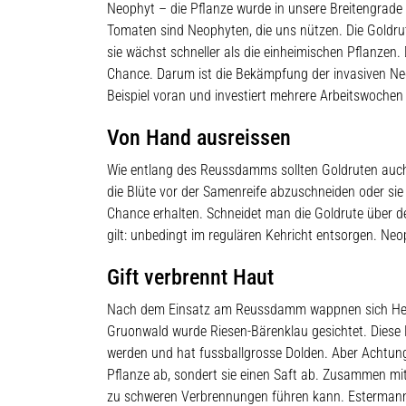
Neophyt – die Pflanze wurde in unsere Breitengrade 
Tomaten sind Neophyten, die uns nützen. Die Goldrute
sie wächst schneller als die einheimischen Pflanzen.
Chance. Darum ist die Bekämpfung der invasiven Neop
Beispiel voran und investiert mehrere Arbeitswochen
Von Hand ausreissen
Wie entlang des Reussdamms sollten Goldruten auch 
die Blüte vor der Samenreife abzuschneiden oder sie
Chance erhalten. Schneidet man die Goldrute über de
gilt: unbedingt im regulären Kehricht entsorgen. Ne
Gift verbrennt Haut
Nach dem Einsatz am Reussdamm wappnen sich Heiri 
Gruonwald wurde Riesen-Bärenklau gesichtet. Diese Pf
werden und hat fussballgrosse Dolden. Aber Achtung:
Pflanze ab, sondert sie einen Saft ab. Zusammen mit
zu schweren Verbrennungen führen kann. Estermann 