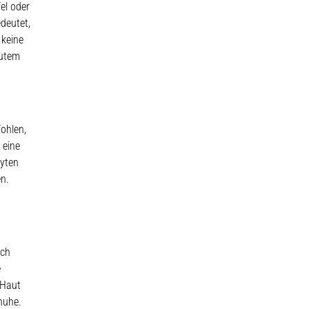
el oder
deutet,
 keine
gutem
ohlen,
 eine
hyten
en.
och
e
 Haut
huhe.