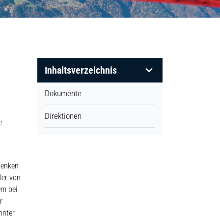
Inhaltsverzeichnis
Dokumente
Direktionen
e
henken
ler von
em bei
r
nnter