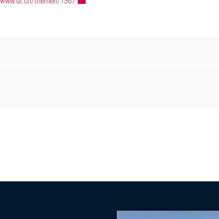
Externer Link wird in einem neuen Fenster geöf
//www.ur.ch/themen/1367