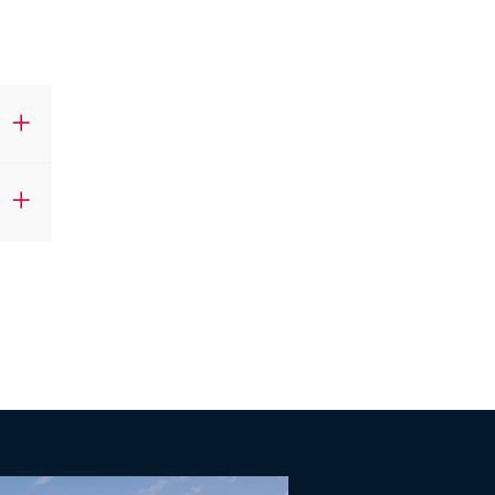
fnet.