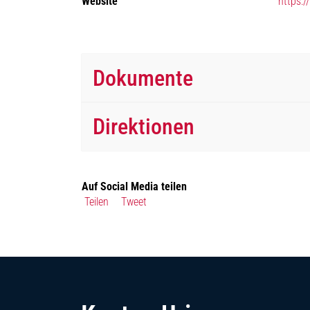
Website
https:
Dokumente
Direktionen
Auf Social Media teilen
Teilen
Tweet
Fussbereich