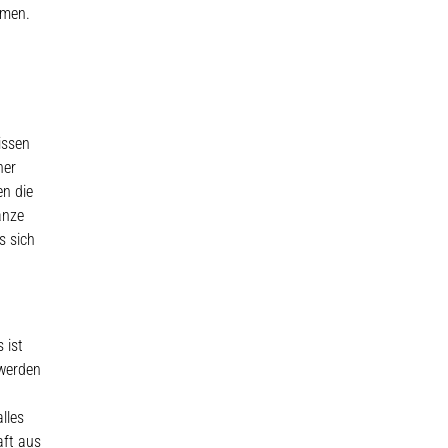
mmen.
issen
ner
en die
anze
s sich
 ist
 werden
lles
aft aus