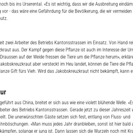
hoch bis ins Urserental. «Es ist wichtig, dass wir die Ausbreitung eindä
vor - das wäre eine Gefährdung für die Bevölkerung, die wir vermeiden
utz.
eit zwei Arbeiter des Betriebs Kantonsstrassen im Einsatz. Von Hand re
raut aus. Der Kampf gegen diese Pflanze ist auch im Interesse der Ur
 «Draussen auf der Weide fressen die Tiere um die Pflanze herum», erklär
akobskreuzkraut aber versteckt im Heu landet, können die Tiere die Pfl
flanze Gift fürs Vieh. Wird das Jakobskreuzkraut nicht bekämpft, kann e
tur
ührt aus China, breitet er sich aus wie eine violett blühende Welle. «Es
rbeiter des Betriebs Kantonsstrassen. Gerade jetzt zu dieser Jahreszeit
eilt. Die unerwünschten Gäste setzen sich fest, entlang von Fluss- und
ahnböschungen. «Man muss jedes Jahr dranbleiben, sonst ist hier bald a
bekämpfen, solange er jung ist. Dann lassen sich die Wurzeln noch mit Kr