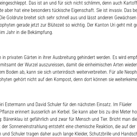
eingeschleppt. Das ist an und für sich nicht schlimm, denn auch Kartoff
 aber hat eine besonders tückische Eigenschaft. Sie ist invasiv. Das be
 Die Goldrute breitet sich sehr schnell aus und lässt anderen Gewächsen
hyten gerade jetzt zur Blütezeit so wichtig. Der Kanton Uri geht mit 
 im Jahr in die Bekämpfung.
in privaten Gärten in ihrer Ausbreitung gehindert werden. Es wird empf
 mitsamt der Wurzel auszureissen, damit die einheimischen Arten wieder
m Boden ab, kann sie sich unterirdisch weiterverbreiten. Für alle Neop
ophyten gehört nicht auf den Kompost, denn dort können sie weiterkeim
Estermann und David Schuler für den nächsten Einsatz. Im Flüeler
lanze erinnert äusserlich an Kerbel. Sie kann aber bis zu drei Meter h
 Bärenklau ist gefährlich und zwar für Mensch und Tier. Bricht man di
 der Sonneneinstrahlung entsteht eine chemische Reaktion, die auf der
und Schuler tragen daher auch lange Kleider, Schutzbrille und Handsc