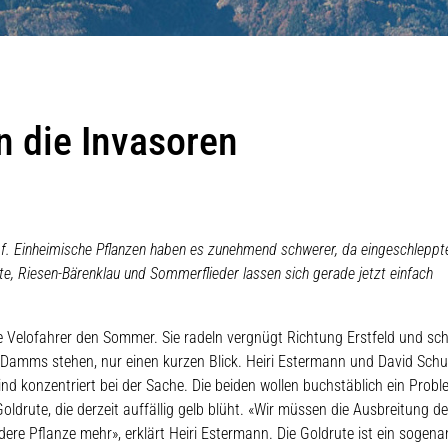
hlt)
n die Invasoren
pf. Einheimische Pflanzen haben es zunehmend schwerer, da eingeschleppt
 Riesen-Bärenklau und Sommerflieder lassen sich gerade jetzt einfach
Velofahrer den Sommer. Sie radeln vergnügt Richtung Erstfeld und sc
 Damms stehen, nur einen kurzen Blick. Heiri Estermann und David Schu
nd konzentriert bei der Sache. Die beiden wollen buchstäblich ein Probl
drute, die derzeit auffällig gelb blüht. «Wir müssen die Ausbreitung de
dere Pflanze mehr», erklärt Heiri Estermann. Die Goldrute ist ein sogena