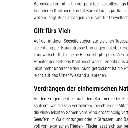
Bärenklau kommt in Uri nur punktuell vor, allerdings 
In anderen Kantonen kommt Bärenklau sogar flächig 
wollen», sagt Beat Zgraggen vom Amt für Umweltsch
Gift fürs Vieh
Auf der anderen Seeseite stehen zur gleichen Tagesz
sie entlang der Bauerstrasse Unmengen Jakobskreuzk
Landwirtschaft. Die gelbe Blume ist giftig fürs Vieh.
Arbeiter des Betriebs Kantonsstrassen. Sobald das J
nicht mehr unterscheiden. Auch getrocknet ist die P
leicht auf das Urner Wiesland ausbreiten.
Verdrängen der einheimischen Na
An den Kragen geht es auch dem Sommerflieder. Eingef
schlimm, wie die sich vermehren», berichten die Mita
die vielen leichten Samen vom Wind grossflächig vert
Seeufern, in Waldlichtungen oder in Strassen- und B
voll vom exotischen Flieder». Flieder lässt sich gut 