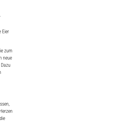
r
 Eier
Wie zum
hn neue
. Dazu
n
ssen,
 Herzen
die