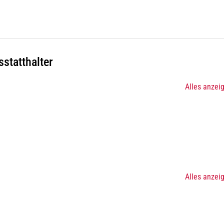
tatthalter
Alles anzei
Alles anzei