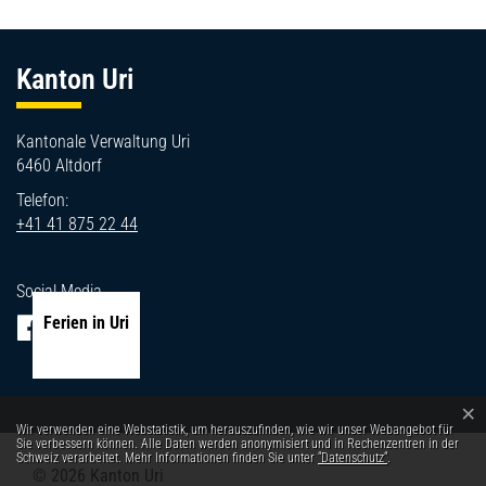
Fussbereich
Kanton Uri
Kantonale Verwaltung Uri
6460 Altdorf
Telefon:
+41 41 875 22 44
Social Media
Ferien in Uri
×
Webstatistik
Wir verwenden eine Webstatistik, um herauszufinden, wie wir unser Webangebot für
Sie verbessern können. Alle Daten werden anonymisiert und in Rechenzentren in der
Schweiz verarbeitet. Mehr Informationen finden Sie unter
“Datenschutz“
.
© 2026 Kanton Uri
Toolbar