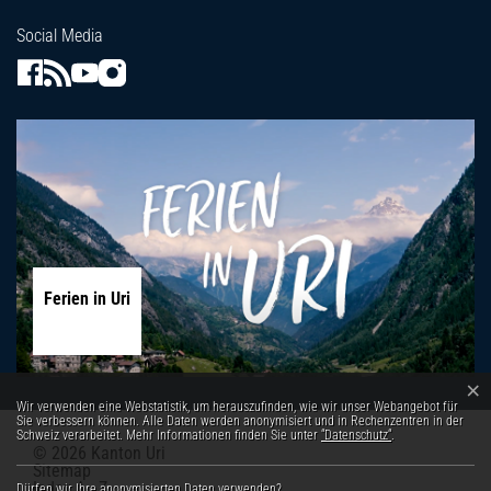
Social Media
Ferien in Uri
×
Webstatistik
Wir verwenden eine Webstatistik, um herauszufinden, wie wir unser Webangebot für
Sie verbessern können. Alle Daten werden anonymisiert und in Rechenzentren in der
Schweiz verarbeitet. Mehr Informationen finden Sie unter
“Datenschutz“
.
© 2026 Kanton Uri
Toolbar
Sitemap
Index A - Z
Dürfen wir Ihre anonymisierten Daten verwenden?