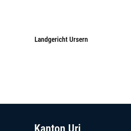
Landgericht Ursern
Fussbereich
Kanton Uri