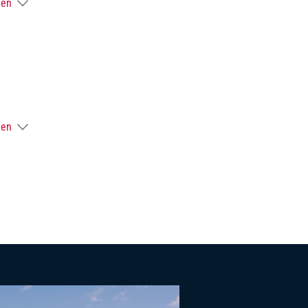
gen
gen