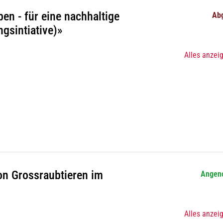
pen - für eine nachhaltige
Ab
gsintiative)»
Alles anzei
von Grossraubtieren im
Angen
Alles anzei