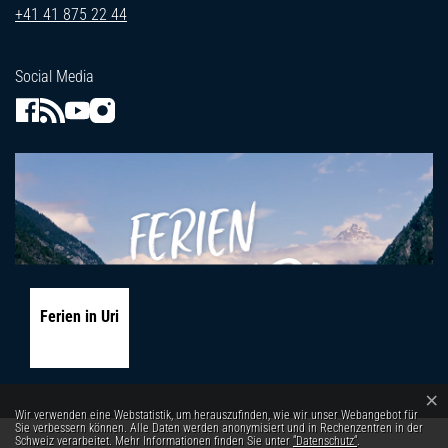
+41 41 875 22 44
Social Media
Ferien in Uri
×
Webstatistik
Wir verwenden eine Webstatistik, um herauszufinden, wie wir unser Webangebot für
Sie verbessern können. Alle Daten werden anonymisiert und in Rechenzentren in der
Schweiz verarbeitet. Mehr Informationen finden Sie unter
“Datenschutz“
.