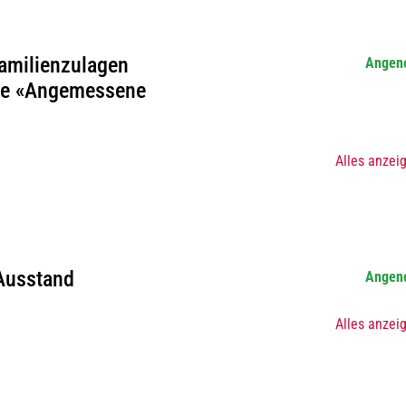
amilienzulagen
Angen
ive «Angemessene
Alles anzei
Ausstand
Angen
Alles anzei