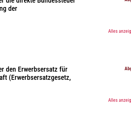
r die direkte Bundessteuer
ng der
Alles anzei
r den Erwerbsersatz für
Ab
aft (Erwerbsersatzgesetz,
Alles anzei