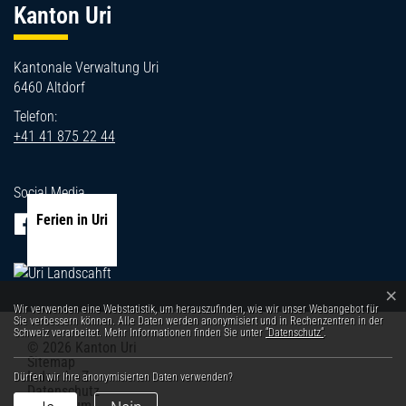
Kanton Uri
Kantonale Verwaltung Uri
6460 Altdorf
Telefon:
+41 41 875 22 44
Social Media
Ferien in Uri
×
Webstatistik
Wir verwenden eine Webstatistik, um herauszufinden, wie wir unser Webangebot für
Sie verbessern können. Alle Daten werden anonymisiert und in Rechenzentren in der
Schweiz verarbeitet. Mehr Informationen finden Sie unter
“Datenschutz“
.
© 2026 Kanton Uri
Toolbar
Sitemap
Index A - Z
Dürfen wir Ihre anonymisierten Daten verwenden?
Datenschutz
Impressum