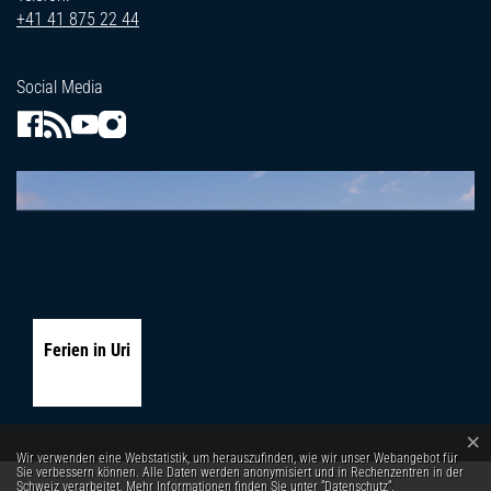
+41 41 875 22 44
Social Media
Ferien in Uri
×
Webstatistik
Wir verwenden eine Webstatistik, um herauszufinden, wie wir unser Webangebot für
Sie verbessern können. Alle Daten werden anonymisiert und in Rechenzentren in der
Schweiz verarbeitet. Mehr Informationen finden Sie unter
“Datenschutz“
.