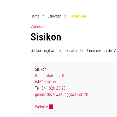
(ausgewählt)
Home
Behörden
Gemeinden
Vorlesen
Sisikon
Sisikon liegt am rechten Ufer des Urnersees an der 
Sisikon
Bahnhofstrasse 8
6452 Sisikon
Tel.
041 820 23 20
gemeindeverwaltung@sisikon.ch
Externer Link wird in einem neuen Fenster 
Website