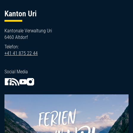
Fussbereich
Kanton Uri
Kantonale Verwaltung Uri
6460 Altdorf
Telefon:
+41 41 875 22 44
Social Media