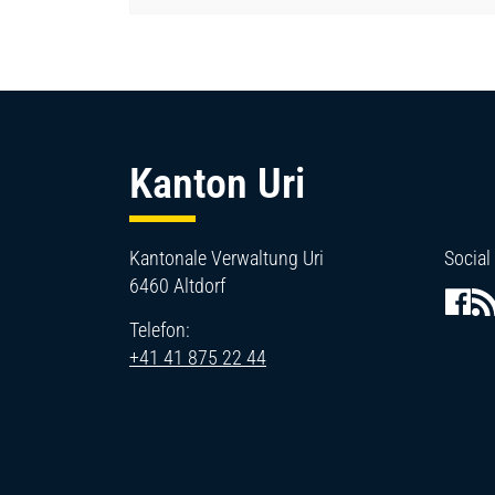
Fussbereich
Kanton Uri
Kantonale Verwaltung Uri
Social
6460 Altdorf
Telefon:
+41 41 875 22 44