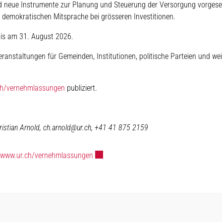
d neue Instrumente zur Planung und Steuerung der Versorgung vorgese
 demokratischen Mitsprache bei grösseren Investitionen.
is am 31. August 2026.
nstaltungen für Gemeinden, Institutionen, politische Parteien und wei
ch/vernehmlassungen
publiziert.
ristian
Arnold,
ch.arnold@ur.ch, +41 41 875 2159
Externer Link wird in einem neuen Fenster
//www.ur.ch/vernehmlassungen