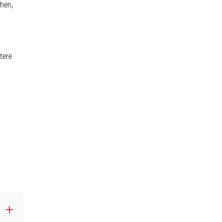
hen,
tere
 geöffnet.