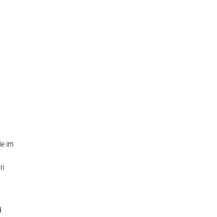
de im
ri
d