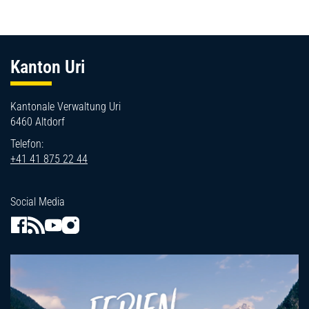
Fussbereich
Kanton Uri
Kantonale Verwaltung Uri
6460 Altdorf
Telefon:
+41 41 875 22 44
Social Media