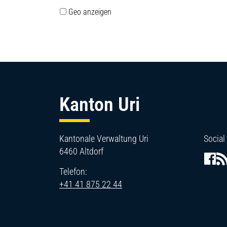
Geo anzeigen
Fussbereich
Kanton Uri
Kantonale Verwaltung Uri
Social
6460 Altdorf
Telefon:
+41 41 875 22 44