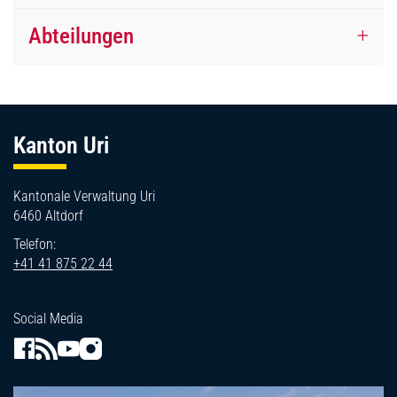
Abteilungen
Fussbereich
Kanton Uri
Kantonale Verwaltung Uri
6460 Altdorf
Telefon:
+41 41 875 22 44
Social Media