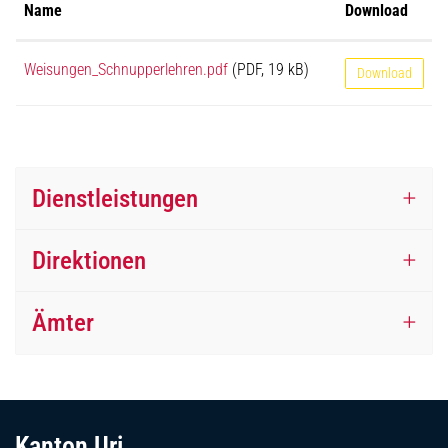
Name
Download
Weisungen_Schnupperlehren.pdf
(PDF, 19 kB)
Download
Dienstleistungen
Direktionen
Ämter
Fussbereich
Kanton Uri