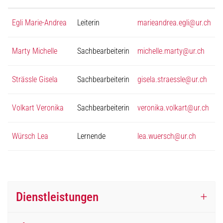
Egli Marie-Andrea
Leiterin
marieandrea.egli@ur.ch
Marty Michelle
Sachbearbeiterin
michelle.marty@ur.ch
Strässle Gisela
Sachbearbeiterin
gisela.straessle@ur.ch
Volkart Veronika
Sachbearbeiterin
veronika.volkart@ur.ch
Würsch Lea
Lernende
lea.wuersch@ur.ch
Dienstleistungen