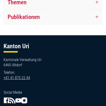
Themen
Publikationen
Fussbereich
Kanton Uri
Kantonale Verwaltung Uri
6460 Altdorf
Telefon:
+41 41 875 22 44
Social Media