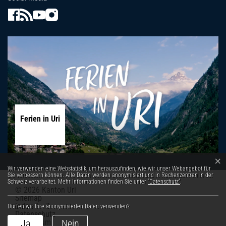
Ferien in Uri
×
Webstatistik
Wir verwenden eine Webstatistik, um herauszufinden, wie wir unser Webangebot für
Sie verbessern können. Alle Daten werden anonymisiert und in Rechenzentren in der
Schweiz verarbeitet. Mehr Informationen finden Sie unter
“Datenschutz“
.
© 2026 Kanton Uri
Toolbar
Sitemap
Index A - Z
Dürfen wir Ihre anonymisierten Daten verwenden?
Datenschutz
Impressum
Ja
Nein