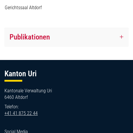
Gerichtssaal Altdorf
Publikationen
Fussbereich
Kanton Uri
Kantonale Verwaltung Uri
6460 Altdorf
Telefon:
+41 41 875 22 44
Social Media