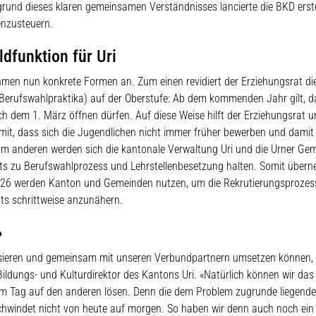
grund dieses klaren gemeinsamen Verständnisses lancierte die BKD erst
nzusteuern.
dfunktion für Uri
men nun konkrete Formen an. Zum einen revidiert der Erziehungsrat di
erufswahlpraktika) auf der Oberstufe: Ab dem kommenden Jahr gilt, d
ch dem 1. März öffnen dürfen. Auf diese Weise hilft der Erziehungsrat 
mit, dass sich die Jugendlichen nicht immer früher bewerben und damit
um anderen werden sich die kantonale Verwaltung Uri und die Urner Ge
ts zu Berufswahlprozess und Lehrstellenbesetzung halten. Somit über
 2026 werden Kanton und Gemeinden nutzen, um die Rekrutierungsprozes
s schrittweise anzunähern.
»
sieren und gemeinsam mit unseren Verbundpartnern umsetzen können, 
Bildungs- und Kulturdirektor des Kantons Uri. «Natürlich können wir das
em Tag auf den anderen lösen. Denn die dem Problem zugrunde liegende
chwindet nicht von heute auf morgen. So haben wir denn auch noch ein