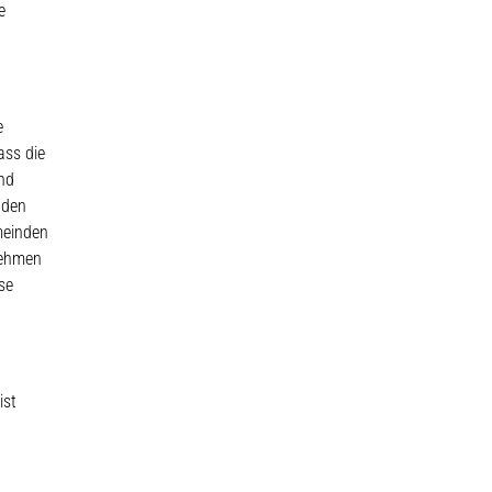
e
e
ass die
und
 den
meinden
nehmen
se
ist