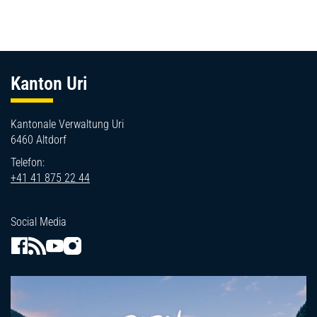
Fussbereich
Kanton Uri
Kantonale Verwaltung Uri
6460 Altdorf
Telefon:
+41 41 875 22 44
Social Media