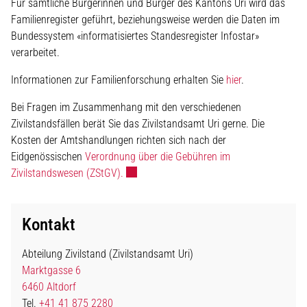
Für sämtliche Bürgerinnen und Bürger des Kantons Uri wird das
Familienregister geführt, beziehungsweise werden die Daten im
Bundessystem «informatisiertes Standesregister Infostar»
verarbeitet.
Informationen zur Familienforschung erhalten Sie
hier
.
Bei Fragen im Zusammenhang mit den verschiedenen
Zivilstandsfällen berät Sie das Zivilstandsamt Uri gerne. Die
Kosten der Amtshandlungen richten sich nach der
Eidgenössischen
Verordnung über die Gebühren im
Externer Link wird in einem neuen Fenster 
Zivilstandswesen (ZStGV).
Kontakt
Abteilung Zivilstand (Zivilstandsamt Uri)
Marktgasse 6
6460 Altdorf
Tel.
+41 41 875 2280