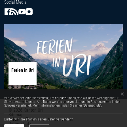
Social Media
Ferien in Uri
×
Webstatistik
Wir verwenden eine Webstatistik, um herauszufinden, wie wir unser Webangebot für
Sie verbessern können. Alle Daten werden anonymisiert und in Rechenzentren in der
Schweiz verarbeitet. Mehr Informationen finden Sie unter
“Datenschutz“
.
© 2026 Kanton Uri
Toolbar
Sitemap
Index A - Z
Dürfen wir Ihre anonymisierten Daten verwenden?
Datenschutz