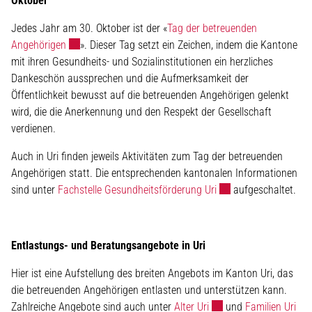
Oktober
Jedes Jahr am 30. Oktober ist der «
Tag der betreuenden
Externer Link wird in einem neuen Fenster geöffnet.
Angehörigen
». Dieser Tag setzt ein Zeichen, indem die Kantone
mit ihren Gesundheits- und Sozialinstitutionen ein herzliches
Dankeschön aussprechen und die Aufmerksamkeit der
Öffentlichkeit bewusst auf die betreuenden Angehörigen gelenkt
wird, die die Anerkennung und den Respekt der Gesellschaft
verdienen.
Auch in Uri finden jeweils Aktivitäten zum Tag der betreuenden
Angehörigen statt. Die entsprechenden kantonalen Informationen
Externer Link wird in
sind unter
Fachstelle Gesundheitsförderung Uri
aufgeschaltet.
Entlastungs- und Beratungsangebote in Uri
Hier ist eine Aufstellung des breiten Angebots im Kanton Uri, das
die betreuenden Angehörigen entlasten und unterstützen kann.
Externer Link wird in e
Ext
Zahlreiche Angebote sind auch unter
Alter Uri
und
Familien Uri