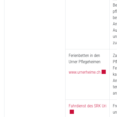
Be
pf
be
An
Au
un
zu
Ferienbetten in den
Za
Urner Pflegeheimen
Pf
Fe
Externer L
www.urnerheime.ch
ka
An
te
an
Extern
Fahrdienst des SRK Uri
Fr
un