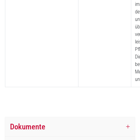
im
de
un
üb
ve
le
Pf
Di
be
Me
un
Dokumente