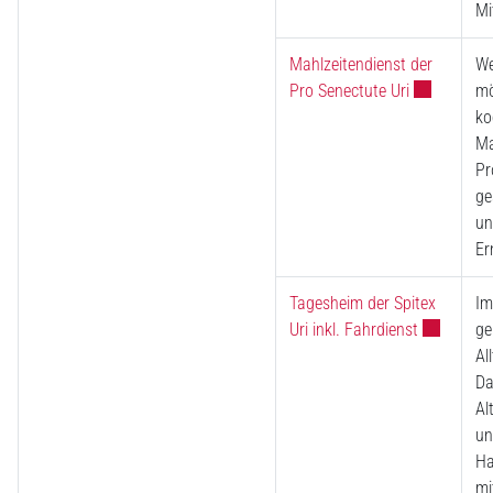
Mi
Mahlzeitendienst der
We
Externer Lin
Pro Senectute Uri
mö
ko
Ma
Pr
ge
un
Er
Tagesheim der Spitex
Im
Externer L
Uri inkl. Fahrdienst
ge
Al
Da
Al
un
Ha
mi