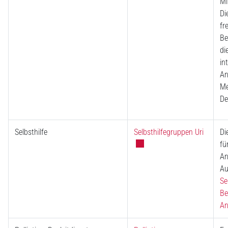
Mi
Di
fr
Be
di
in
An
Me
De
Externe
Selbsthilfe
Selbsthilfegruppen Uri
Di
fü
An
Au
Se
Be
An