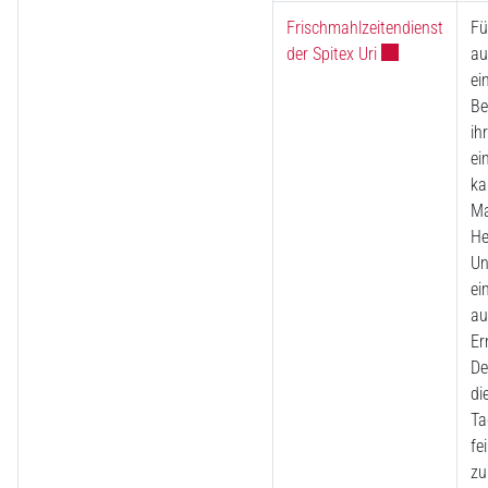
Frischmahlzeitendienst
Fü
Externer Link wi
der Spitex Uri
au
ei
Be
ih
ei
ka
Ma
He
Un
ei
au
Er
De
di
Ta
fe
zu