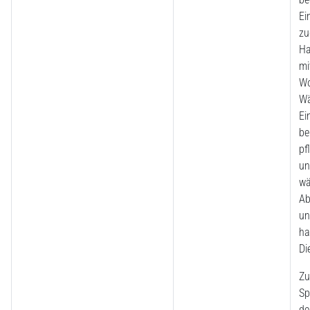
Ei
zu
Ha
mi
Wo
Wä
Ei
be
pf
un
wä
Ab
un
ha
Di
Zu
Sp
de