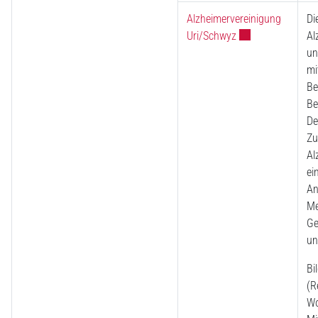
Alzheimervereinigung
Di
Externer Link wird
Uri/Schwyz
Al
un
mi
Be
Be
De
Zu
Al
ei
An
Me
Ge
un
Bi
(R
Wo