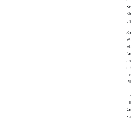
Be
St
an
Sp
We
Mö
An
an
er
Ih
Pf
Lo
be
pf
An
Fa