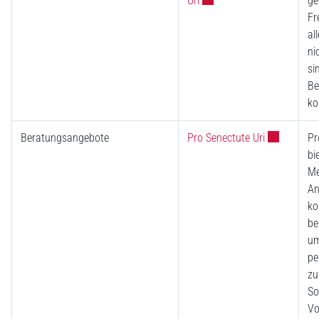
Uri
ge
Fr
al
ni
si
Be
ko
Externer Lin
Beratungsangebote
Pro Senectute Uri
Pr
bi
Me
An
ko
be
um
pe
zu
So
Vo