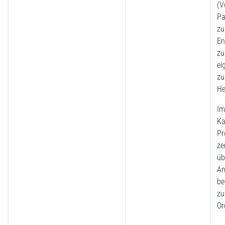
(V
Pa
zu
En
zu
ei
zu
He
Im
Ka
Pr
ze
üb
An
be
zu
Or