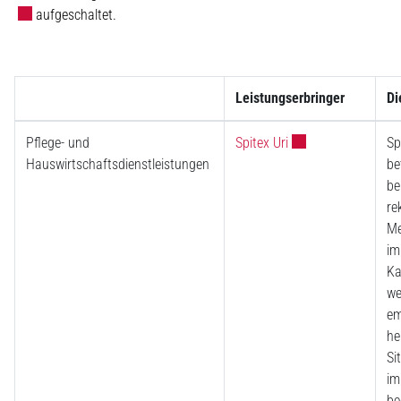
aufgeschaltet.
Leistungserbringer
Di
Externer Link wird i
Pflege- und
Spitex Uri
Sp
Hauswirtschaftsdienstleistungen
be
be
re
Me
im
Ka
we
em
he
Si
im
be