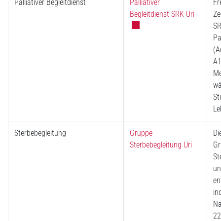
Palliativer Begleitdienst
Palliativer
Fr
Externer
Begleitdienst SRK Uri
Ze
SR
Pa
(A
A1
Me
wä
St
Le
Sterbebegleitung
Gruppe
Di
Sterbebegleitung Uri
Gr
St
un
en
in
Na
22