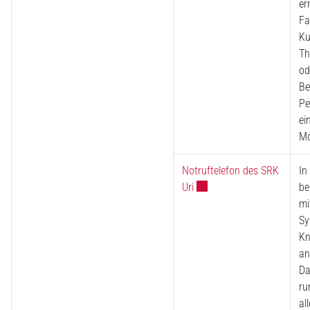
er
Fa
Ku
Th
od
Be
Pe
ei
Mo
Notruftelefon des SRK
In
Externer Link wird in eine
Uri
be
mi
Sy
Kn
an
Da
ru
al