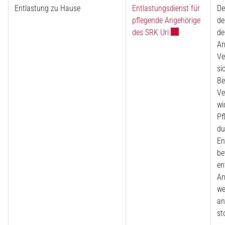
Entlastung zu Hause
Entlastungsdienst für
De
pflegende Angehörige
de
Externer Link wir
des SRK Uri
de
An
Ve
si
Be
Ve
wi
Pf
du
En
be
en
An
we
an
st